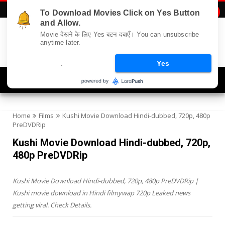
To Download Movies Click on Yes Button

and Allow.
Movie देखने के लिए Yes बटन दबाएँ। You can unsubscribe
anytime later.
.
Yes
Navigation
Home
Films
Kushi Movie Download Hindi-dubbed, 720p, 480p
PreDVDRip
Kushi Movie Download Hindi-dubbed, 720p,
480p PreDVDRip
Kushi Movie Download Hindi-dubbed, 720p, 480p PreDVDRip |
Kushi movie download in Hindi filmywap 720p Leaked news
getting viral. Check Details.