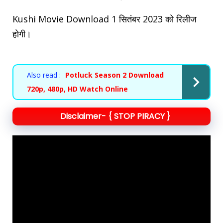
Kushi Movie Download 1 सितंबर 2023 को रिलीज
होगी।
Also read :
Potluck Season 2 Download
720p, 480p, HD Watch Online
Disclaimer- { STOP PIRACY }